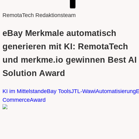
RemotaTech Redaktionsteam
eBay Merkmale automatisch
generieren mit KI: RemotaTech
und merkme.io gewinnen Best AI
Solution Award
KI im Mittelstand
eBay Tools
JTL-Wawi
Automatisierung
E
Commerce
Award