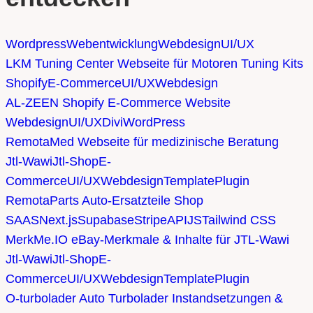
Wordpress
Webentwicklung
Webdesign
UI/UX
LKM Tuning Center
Webseite für Motoren Tuning Kits
Shopify
E-Commerce
UI/UX
Webdesign
AL-ZEEN
Shopify E-Commerce Website
Webdesign
UI/UX
Divi
WordPress
RemotaMed
Webseite für medizinische Beratung
Jtl-Wawi
Jtl-Shop
E-
Commerce
UI/UX
Webdesign
Template
Plugin
RemotaParts
Auto-Ersatzteile Shop
SAAS
Next.js
Supabase
Stripe
API
JS
Tailwind CSS
MerkMe.IO
eBay-Merkmale & Inhalte für JTL-Wawi
Jtl-Wawi
Jtl-Shop
E-
Commerce
UI/UX
Webdesign
Template
Plugin
O-turbolader
Auto Turbolader Instandsetzungen &