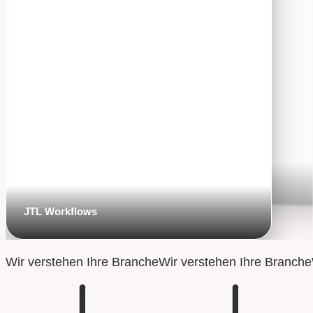
JTL Templates
JTL Support
JTL Prozesse
JTL Workflows
Wir verstehen Ihre Branche
Wir verstehen Ihre Branche