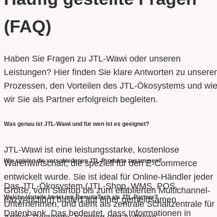
(FAQ)
Haben Sie Fragen zu JTL-Wawi oder unseren
Leistungen? Hier finden Sie klare Antworten zu unsere
Prozessen, den Vorteilen des JTL-Ökosystems und wi
wir Sie als Partner erfolgreich begleiten.
Was genau ist JTL-Wawi und für wen ist es geeignet?
JTL-Wawi ist eine leistungsstarke, kostenlose
Wie spielen die verschiedenen JTL-Produkte zusammen?
Warenwirtschaft, die speziell für den E-Commerce
entwickelt wurde. Sie ist ideal für Online-Händler jeder
Das JTL-Ökosystem (JTL-Shop, WMS, POS,
Größe, vom Startup bis zum etablierten Multichannel-
Welche Vorteile bietet mir RemotaTech als JTL-Partner?
eazyAuction) basiert auf einer gemeinsamen
Unternehmen, und dient als zentrale Schaltzentrale für
Datenbank. Das bedeutet, dass Informationen in