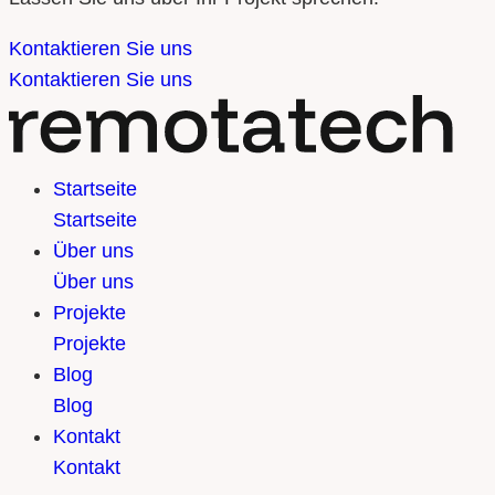
kostenlos. Kosten entstehen erst bei der Nutzung
Ihr Team und sorgen dafür, dass Ihre IT-Infrastruktur
spezieller Marktplatz-Anbindungen (eazyAuction) oder
Kontaktieren Sie uns
stabil mit Ihrem Erfolg mitwächst.
wenn Sie mehr als einen Benutzer in der Cloud oder i
Kontaktieren Sie uns
WMS benötigen.
Startseite
Startseite
Über uns
Über uns
Projekte
Projekte
Blog
Blog
Kontakt
Kontakt